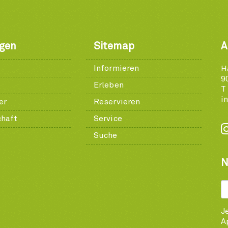
ngen
Sitemap
A
Informieren
H
9
Erleben
T
i
er
Reservieren
chaft
Service
Suche
N
J
A