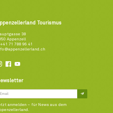
ppenzellerland Tourismus
auptgasse 38
050 Appenzell
 +41 71 788 96 41
nfo@appenzellerland.ch






ewsletter
etzt anmelden – für News aus dem
ppenzellerland.