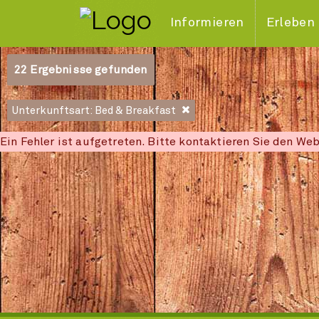
Informieren
Erleben
22
Ergebnisse gefunden
Unterkunftsart: Bed & Breakfast
Ein Fehler ist aufgetreten. Bitte kontaktieren Sie den We