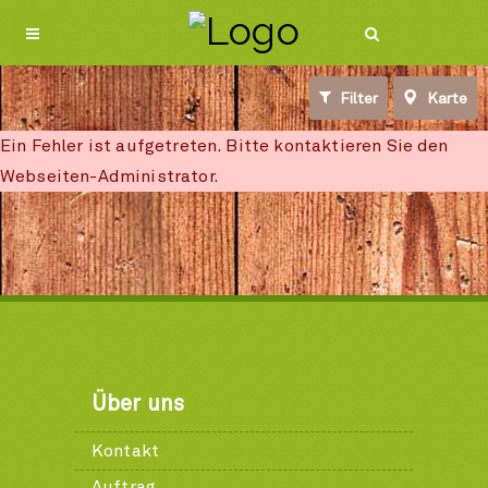
Filter
Karte
Ein Fehler ist aufgetreten. Bitte kontaktieren Sie den
Webseiten-Administrator.
Über uns
Kontakt
Auftrag