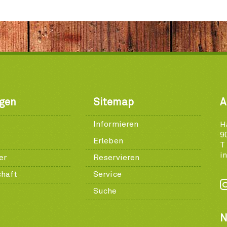
ngen
Sitemap
A
Informieren
H
9
Erleben
T
i
er
Reservieren
chaft
Service
Suche
N