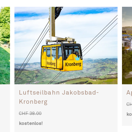
Appenzeller Schaukäserei
K
CHF 10.50
CH
kostenlos!
ko