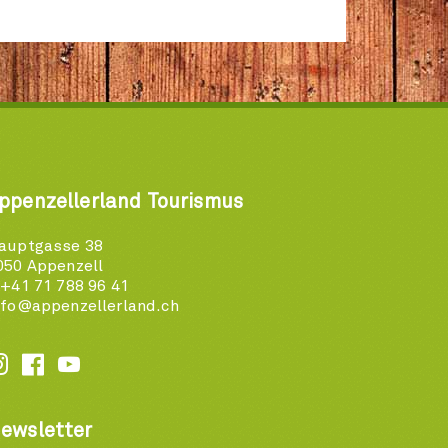
ppenzellerland Tourismus
auptgasse 38
050 Appenzell
 +41 71 788 96 41
nfo@appenzellerland.ch






ewsletter