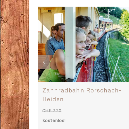
hach-
Luftseilbahn Jakobsbad-
Kronberg
CHF 38.00
kostenlos!