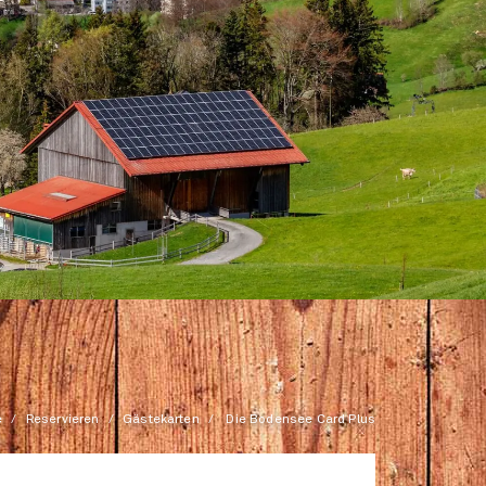
e
Reservieren
Gästekarten
Die Bodensee Card Plus