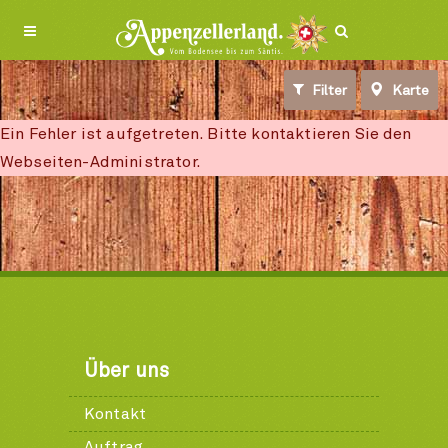
Filter
Karte
Ein Fehler ist aufgetreten. Bitte kontaktieren Sie den
Webseiten-Administrator.
Über uns
Kontakt
Auftrag