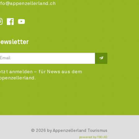
nfo@appenzellerland.ch






ewsletter
etzt anmelden – für News aus dem
ppenzellerland.
© 2026 by Appenzellerland Tourismus
powered by TSO AG