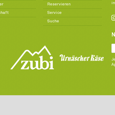
i
er
Reservieren
chaft
Service
Suche
N
J
A