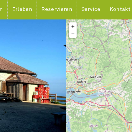
en
Erleben
Reservieren
Service
Kontakt
+
−