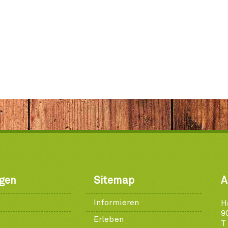
ngen
Sitemap
A
Informieren
H
9
Erleben
T