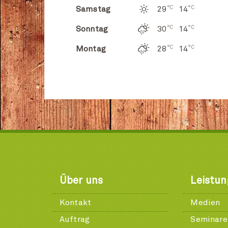
°C
°C
Samstag
29
14
°C
°C
Sonntag
30
14
°C
°C
Montag
28
14
Über uns
Leistu
Kontakt
Medien
Auftrag
Seminare