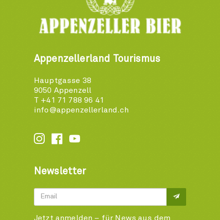
Appenzellerland Tourismus
Hauptgasse 38
9050 Appenzell
T +41 71 788 96 41
info@appenzellerland.ch






Newsletter
Jetzt anmelden – für News aus dem