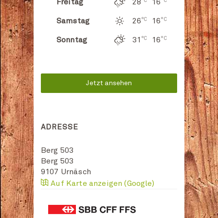
°C
°C
Freitag
28
16
°C
°C
Samstag
26
16
°C
°C
Sonntag
31
16
Jetzt ansehen
ADRESSE
Berg 503
Berg 503
9107
Urnäsch
Auf Karte anzeigen (Google)