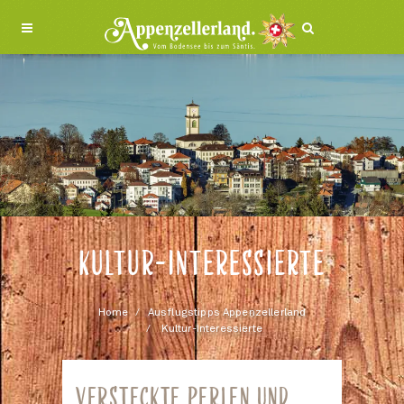
KULTUR-INTERESSIERTE
Home
Ausflugstipps Appenzellerland
Kultur-Interessierte
VERSTECKTE PERLEN UND