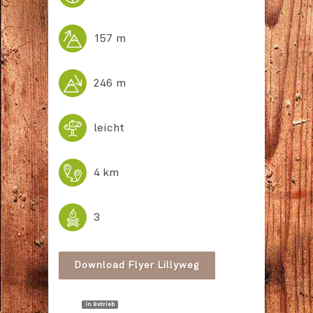

157 m

246 m

leicht

4 km

3
Download Flyer Lillyweg
in Betrieb