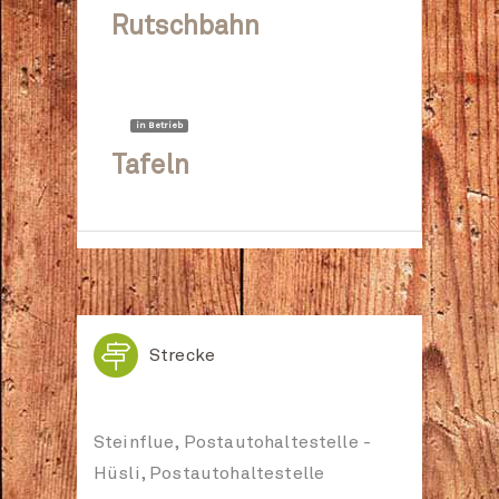
Rutschbahn
in Betrieb
Tafeln

Strecke
Steinflue, Postautohaltestelle -
Hüsli, Postautohaltestelle