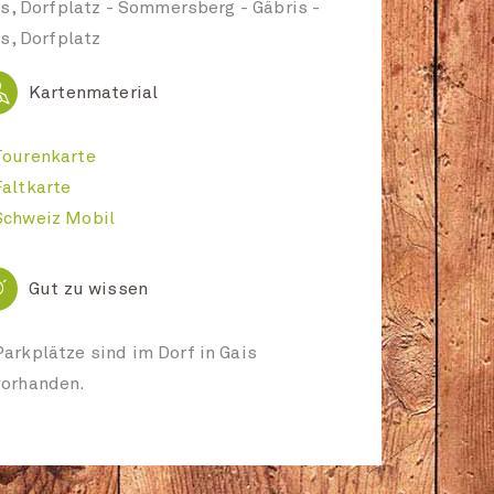
s, Dorfplatz - Sommersberg - Gäbris -
s, Dorfplatz
P
Kartenmaterial
Tourenkarte
Faltkarte
Schweiz Mobil

Gut zu wissen
Parkplätze sind im Dorf in Gais
vorhanden.