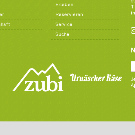
9
Erleben
T
i
er
Reservieren
chaft
Service
Suche
N
J
A