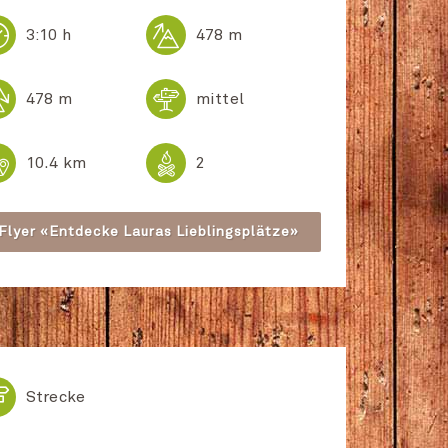


3:10 h
478 m


478 m
mittel


10.4 km
2
Flyer «Entdecke Lauras Lieblingsplätze»

Strecke