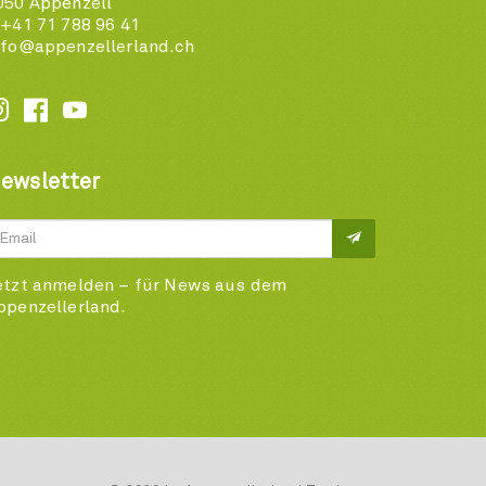
050 Appenzell
 +41 71 788 96 41
nfo@appenzellerland.ch






ewsletter
etzt anmelden – für News aus dem
ppenzellerland.